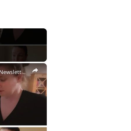
×
Daily Vlog 🌀 | Narzissmus & Stress 💻 | Wochenende zwischen Newsletter ✉️ & Wäsche 🧺