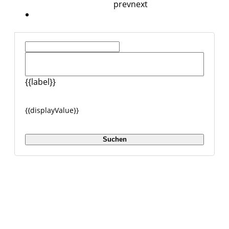
prev
next
{{ listingType.name }}
{{label}}
{{displayValue}}
Suchen