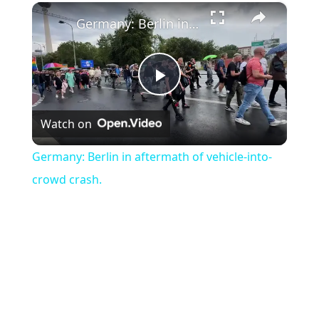
×
Play
Unmute
Fullscreen
Germany: Berlin in aftermath of vehicle-into-crowd crash.
Play
Watch on
Video
Germany: Berlin in aftermath of vehicle-into-
crowd crash.