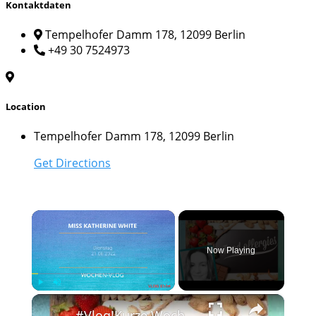
Kontaktdaten
Tempelhofer Damm 178, 12099 Berlin
+49 30 7524973
Location
Tempelhofer Damm 178, 12099 Berlin
Get Directions
×
Now Playing
×
Play
Unmute
Fullscreen
#Vlog!Kurze Woche mit Allergien und kurzen Nächten.