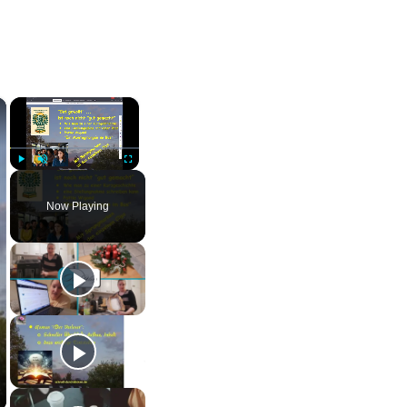
×
×
Play
Unmute
Fullscreen
Now Playing