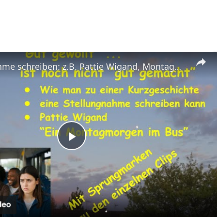
Stellungnahme schreiben: z.B. Pattie Wigand, Montagmorgen ... - "Gut gewollt" - auch "gut gemacht"?
Play
Video