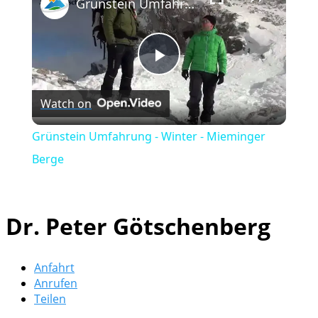
Grünstein Umfahrung - Winter - Mieminger Berge
Play
Watch on
Video
Grünstein Umfahrung - Winter - Mieminger
Berge
Dr. Peter Götschenberg
Anfahrt
Anrufen
Teilen