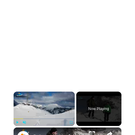
×
Now Playing
×
Play
Unmute
Fullscreen