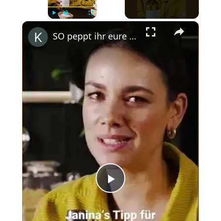
×
Play
Unmute
Fullscreen
SO peppt ihr eure Soßen auf! #shorts
Play