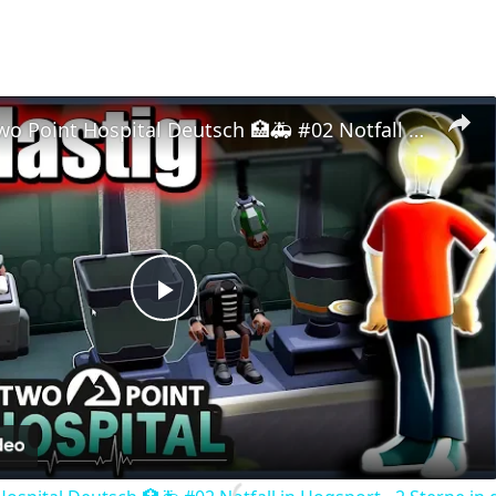
Let's Play Two Point Hospital Deutsch 🏥🚑 #02 Notfall in Hogsport - 2 Sterne in der 1. Mission
Play
Video