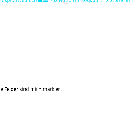
Hospital Deutsch 🏥🚑 #02 Notfall in Hogsport - 2 Sterne in 
he Felder sind mit
*
markiert