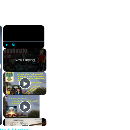
×
×
Play
Unmute
Fullscreen
Now Playing