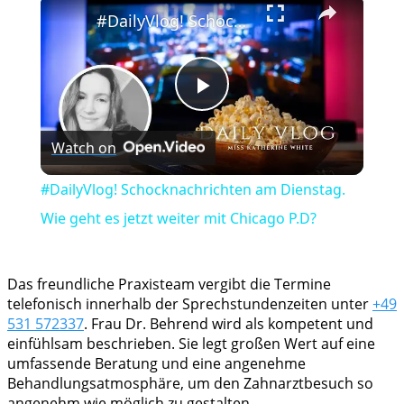
×
#DailyVlog! Schocknachrichten am Dienstag. Wie geht es jetzt weiter mit Chicago P.D?
Play
Watch on
Video
#DailyVlog! Schocknachrichten am Dienstag.
Wie geht es jetzt weiter mit Chicago P.D?
Das freundliche Praxisteam vergibt die Termine
telefonisch innerhalb der Sprechstundenzeiten unter
+49
531 572337
. Frau Dr. Behrend wird als kompetent und
einfühlsam beschrieben. Sie legt großen Wert auf eine
umfassende Beratung und eine angenehme
Behandlungsatmosphäre, um den Zahnarztbesuch so
angenehm wie möglich zu gestalten.