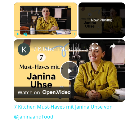
×
Now Playing
×
Play
Unmute
Fullscreen
7 Kitchen Must-Haves mit Janina Uhse von @JaninaandFood
Play
Watch on
Video
7 Kitchen Must-Haves mit Janina Uhse von
@JaninaandFood