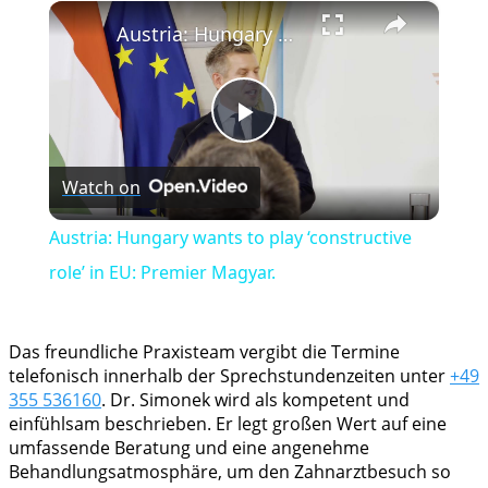
×
Play
Unmute
Fullscreen
Austria: Hungary wants to play ‘constructive role’ in EU: Premier Magyar.
Play
Watch on
Video
Austria: Hungary wants to play ‘constructive
role’ in EU: Premier Magyar.
Das freundliche Praxisteam vergibt die Termine
telefonisch innerhalb der Sprechstundenzeiten unter
+49
355 536160
. Dr. Simonek wird als kompetent und
einfühlsam beschrieben. Er legt großen Wert auf eine
umfassende Beratung und eine angenehme
Behandlungsatmosphäre, um den Zahnarztbesuch so