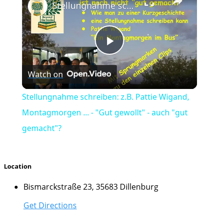
Stellungnahme schreiben: z.B. Pattie Wigand, Montagmorgen ... - "Gut gewollt" - auch "gut gemacht"?
Play
Watch on
Video
Stellungnahme schreiben: z.B. Pattie Wigand,
Montagmorgen ... - "Gut gewollt" - auch "gut
gemacht"?
Location
Bismarckstraße 23, 35683 Dillenburg
Get Directions