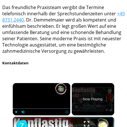
Das freundliche Praxisteam vergibt die Termine
telefonisch innerhalb der Sprechstundenzeiten unter
+49
8731 2440
. Dr. Demmelmaier wird als kompetent und
einfühlsam beschrieben. Er legt großen Wert auf eine
umfassende Beratung und eine schonende Behandlung
seiner Patienten. Seine moderne Praxis ist mit neuester
Technologie ausgestattet, um eine bestmögliche
zahnmedizinische Versorgung zu gewährleisten.
Kontaktdaten
×
Now Playing
×
Play
Unmute
Fullscreen
Let's Play Two Point Hospital Deutsch 🏥🚑 #02 Notfall in Hogsport - 2 Sterne in der 1. Mission