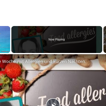
×
Now Playing
Fullscreen
e Woche mit Allergien und kurzen Nächten.