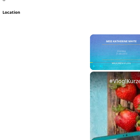
Location
Play
Unmute
#Vlog!Kurz