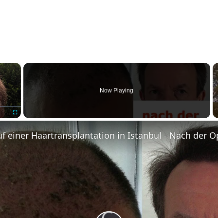
×
Now Playing
Fullscreen
auf einer Haartransplantation in Istanbul - Nach der 