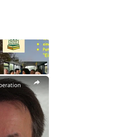
×
Operation