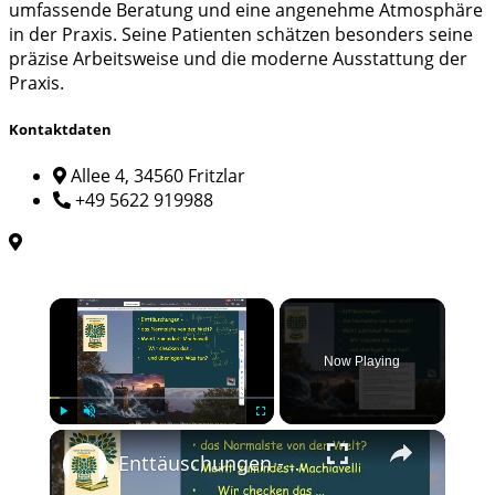
umfassende Beratung und eine angenehme Atmosphäre
in der Praxis. Seine Patienten schätzen besonders seine
präzise Arbeitsweise und die moderne Ausstattung der
Praxis.
Kontaktdaten
Allee 4, 34560 Fritzlar
+49 5622 919988
×
Now Playing
×
Play
Unmute
Fullscreen
Enttäuschungen - das Normalste von der Welt? Wir prüfen die Thesen Machiavellis und seine Vorschläge