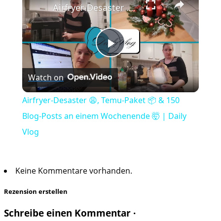
Airfryer-Desaster 😩, Temu-Paket 📦 & 150 Blog-Posts an einem Wochenende 🤯 | Daily Vlog
Play
Watch on
Video
Airfryer-Desaster 😩, Temu-Paket 📦 & 150
Blog-Posts an einem Wochenende 🤯 | Daily
Vlog
Keine Kommentare vorhanden.
Rezension erstellen
Schreibe einen Kommentar ·