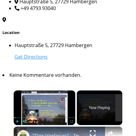
Hauptstraße 5, 27729 Hambergen
+49 4793 93040
Location
Hauptstraße 5, 27729 Hambergen
Get Directions
Keine Kommentare vorhanden.
×
Now Playing
×
Play
Unmute
Fullscreen
"Der Vorleser" - Inhalt, Aufbau, Zitate zum Roman; Interpretation wichtiger Stellen, z.B. "Liebe"