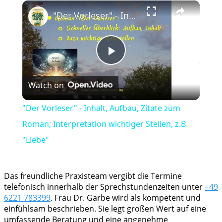
×
Play
Unmute
Fullscreen
"Der Vorleser" - Inhalt, Aufbau, Zitate zum Roman; Interpretation wichtiger Stellen, z.B. "Liebe"
Play
Watch on
Video
"Der Vorleser" - Inhalt, Aufbau, Zitate zum
Roman; Interpretation wichtiger Stellen, z.B.
"Liebe"
Das freundliche Praxisteam vergibt die Termine
telefonisch innerhalb der Sprechstundenzeiten unter
+49
6221 783399
. Frau Dr. Garbe wird als kompetent und
einfühlsam beschrieben. Sie legt großen Wert auf eine
umfassende Beratung und eine angenehme