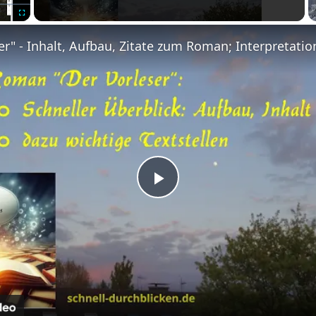
Fullscreen
Play
Video