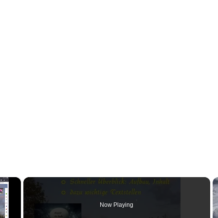
×
Now Playing