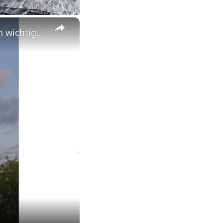
×
"Der Vorleser" - Inhalt, Aufbau, Zitate zum Roman; Interpretation wichtiger Stellen, z.B. "Liebe"