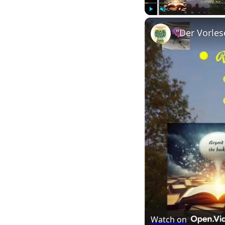
Play
Unmute
Watch on