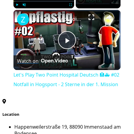
×
Play
Unmute
Fullscreen
Let's Play Two Point Hospital Deutsch 🏥🚑 #02 Notfall in Hogsport - 2 Sterne in der 1. Mission
Play
Watch on
Video
Let's Play Two Point Hospital Deutsch 🏥🚑 #02
Notfall in Hogsport - 2 Sterne in der 1. Mission
Location
Happenweilerstraße 19, 88090 Immenstaad am
Bodensee