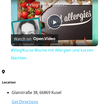
#Vlog!Kurze Woche mit Allergien und kurzen Nächten.
Play
Watch on
Video
#Vlog!Kurze Woche mit Allergien und kurzen
Nächten.
Location
Glanstraße 38, 66869 Kusel
Get Directions