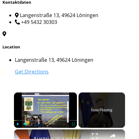
Kontaktdaten
Langenstraße 13, 49624 Löningen
+49 5432 30303
Location
Langenstraße 13, 49624 Löningen
Get Directions
×
Now Playing
×
Play
Unmute
Fullscreen
Austria: Hungary wants to play ‘constructive role’ in EU: Premier Magyar.