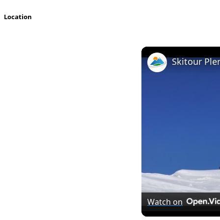
Location
Skitour Ple
Watch on