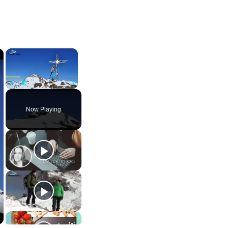
×
×
Play
Unmute
Fullscreen
Now Playing