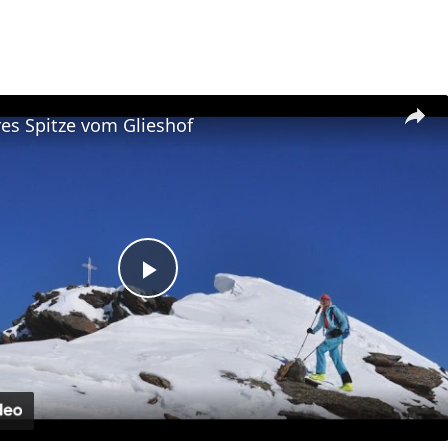
res Spitze vom Glieshof
Play
Video