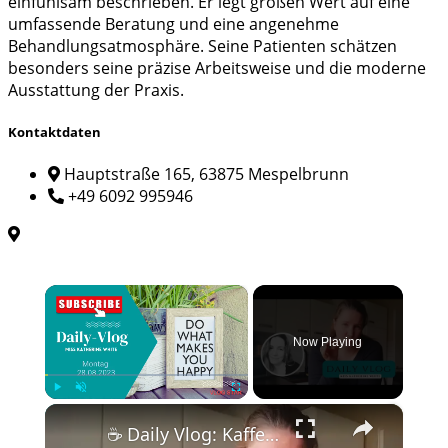
einfühlsam beschrieben. Er legt großen Wert auf eine
umfassende Beratung und eine angenehme
Behandlungsatmosphäre. Seine Patienten schätzen
besonders seine präzise Arbeitsweise und die moderne
Ausstattung der Praxis.
Kontaktdaten
Hauptstraße 165, 63875 Mespelbrunn
+49 6092 995946
×
Now Playing
×
Play
Unmute
Fullscreen
☕️ Daily Vlog: Kaffeetasse verlegt & das Ende der Dunkelheit 🌑 | Arbeiten mit falschen Kollegen 😤