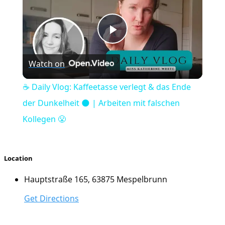
Play
Watch on
Video
☕️ Daily Vlog: Kaffeetasse verlegt & das Ende
der Dunkelheit 🌑 | Arbeiten mit falschen
Kollegen 😤
Location
Hauptstraße 165, 63875 Mespelbrunn
Get Directions