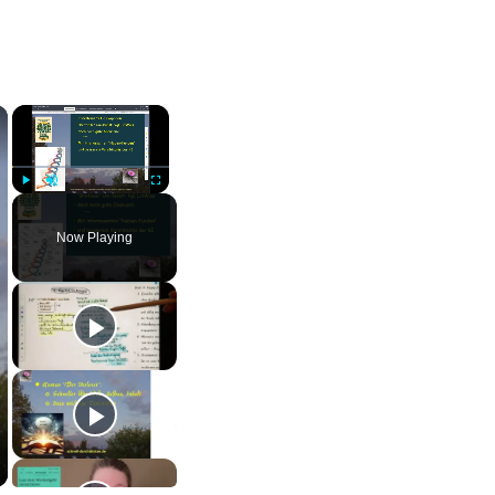
×
×
Play
Unmute
Fullscreen
Now Playing