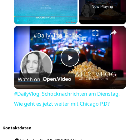
Now Playing
×
Play
Unmute
Fullscreen
#DailyVlog! Schocknachrichten am Dienstag. Wie geht es jetzt weiter mit Chicago P.D?
Play
Watch on
Video
#DailyVlog! Schocknachrichten am Dienstag.
Wie geht es jetzt weiter mit Chicago P.D?
Kontaktdaten