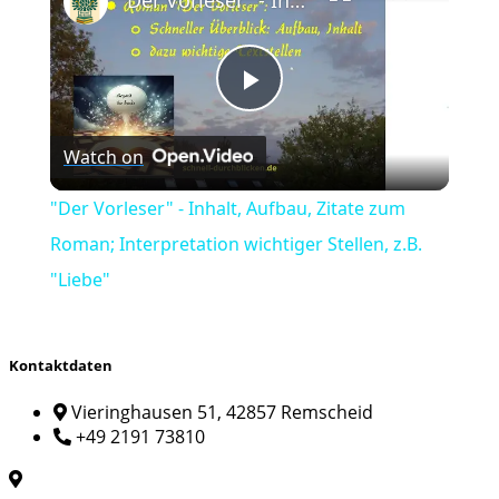
Play
Watch on
Video
"Der Vorleser" - Inhalt, Aufbau, Zitate zum
Roman; Interpretation wichtiger Stellen, z.B.
"Liebe"
Kontaktdaten
Vieringhausen 51, 42857 Remscheid
+49 2191 73810