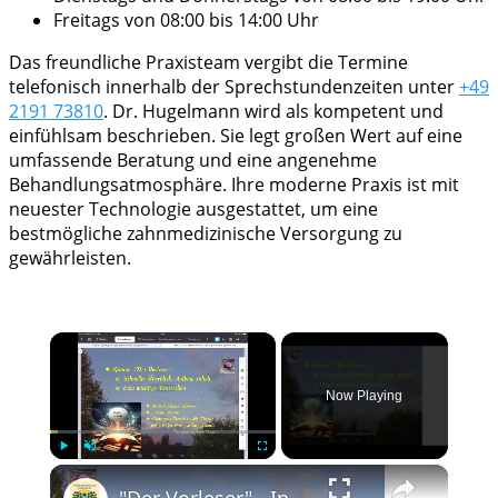
Freitags von 08:00 bis 14:00 Uhr
Das freundliche Praxisteam vergibt die Termine
telefonisch innerhalb der Sprechstundenzeiten unter
+49
2191 73810
. Dr. Hugelmann wird als kompetent und
einfühlsam beschrieben. Sie legt großen Wert auf eine
umfassende Beratung und eine angenehme
Behandlungsatmosphäre. Ihre moderne Praxis ist mit
neuester Technologie ausgestattet, um eine
bestmögliche zahnmedizinische Versorgung zu
gewährleisten.
×
Now Playing
×
Play
Unmute
Fullscreen
"Der Vorleser" - Inhalt, Aufbau, Zitate zum Roman; Interpretation wichtiger Stellen, z.B. "Liebe"