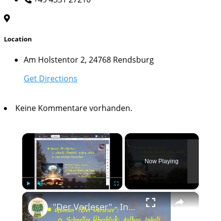
Location
Am Holstentor 2, 24768 Rendsburg
Get Directions
Keine Kommentare vorhanden.
×
Now Playing
×
Play
Unmute
Fullscreen
"Der Vorleser" - Inhalt, Aufbau, Zitate zum Roman; Interpretation wichtiger Stellen, z.B. "Liebe"