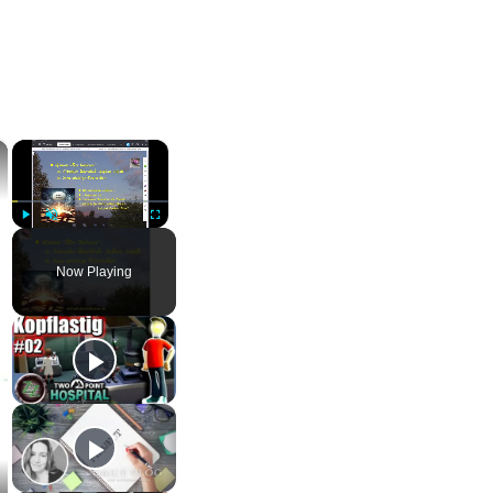
×
×
Play
Unmute
Fullscreen
Now Playing