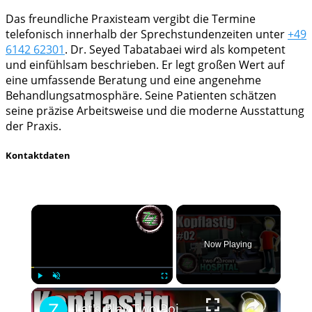
Das freundliche Praxisteam vergibt die Termine
telefonisch innerhalb der Sprechstundenzeiten unter
+49
6142 62301
. Dr. Seyed Tabatabaei wird als kompetent
und einfühlsam beschrieben. Er legt großen Wert auf
eine umfassende Beratung und eine angenehme
Behandlungsatmosphäre. Seine Patienten schätzen
seine präzise Arbeitsweise und die moderne Ausstattung
der Praxis.
Kontaktdaten
×
Now Playing
×
Play
Unmute
Fullscreen
Let's Play Two Point Hospital Deutsch 🏥🚑 #02 Notfall in Hogsport - 2 Sterne in der 1. Mission