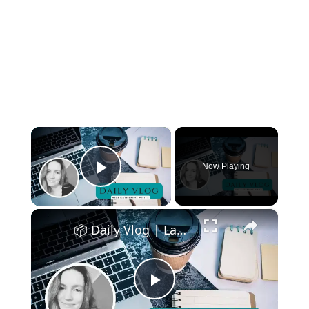
×
Now Playing
Play Video
×
📦 Daily Vlog | Langes Wochenende = Viel Arbeit 😅 + Neue Etepetetebox ist da! 🥕✨
Play