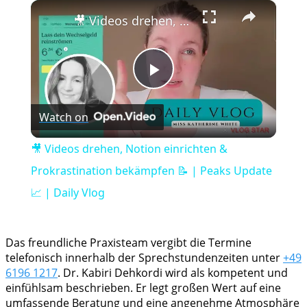
×
Play
Unmute
Fullscreen
🎥 Videos drehen, Notion einrichten & Prokrastination bekämpfen 📝 | Peaks Update 📈 | Daily Vlog
Play
Watch on
Video
🎥 Videos drehen, Notion einrichten &
Prokrastination bekämpfen 📝 | Peaks Update
📈 | Daily Vlog
Das freundliche Praxisteam vergibt die Termine
telefonisch innerhalb der Sprechstundenzeiten unter
+49
6196 1217
. Dr. Kabiri Dehkordi wird als kompetent und
einfühlsam beschrieben. Er legt großen Wert auf eine
umfassende Beratung und eine angenehme Atmosphäre