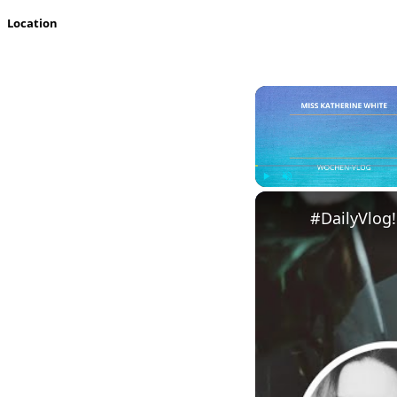
Location
Play
Unmute
#DailyVlog!