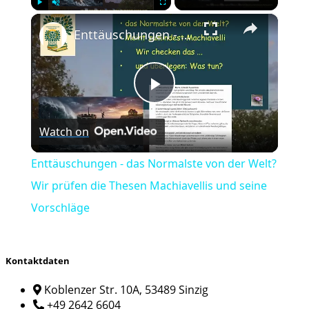
×
Play
Unmute
Fullscreen
Enttäuschungen - das Normalste von der Welt? Wir prüfen die Thesen Machiavellis und seine Vorschläge
Play
Watch on
Video
Enttäuschungen - das Normalste von der Welt?
Wir prüfen die Thesen Machiavellis und seine
Vorschläge
Kontaktdaten
Koblenzer Str. 10A, 53489 Sinzig
+49 2642 6604