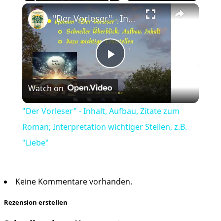
×
Play
Unmute
Fullscreen
"Der Vorleser" - Inhalt, Aufbau, Zitate zum Roman; Interpretation wichtiger Stellen, z.B. "Liebe"
Play
Watch on
Video
"Der Vorleser" - Inhalt, Aufbau, Zitate zum
Roman; Interpretation wichtiger Stellen, z.B.
"Liebe"
Keine Kommentare vorhanden.
Rezension erstellen