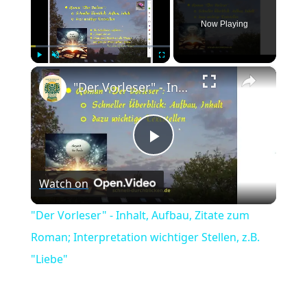
Now Playing
×
Play
Unmute
Fullscreen
"Der Vorleser" - Inhalt, Aufbau, Zitate zum Roman; Interpretation wichtiger Stellen, z.B. "Liebe"
Play
Watch on
Video
"Der Vorleser" - Inhalt, Aufbau, Zitate zum
Roman; Interpretation wichtiger Stellen, z.B.
"Liebe"