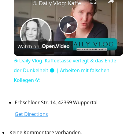
☕️ Daily Vlog: Kaffeetasse verlegt & das Ende der Dunkelheit 🌑 | Arbeiten mit falschen Kollegen 😤
Play
Watch on
Video
☕️ Daily Vlog: Kaffeetasse verlegt & das Ende
der Dunkelheit 🌑 | Arbeiten mit falschen
Kollegen 😤
Erbschlöer Str. 14, 42369 Wuppertal
Get Directions
Keine Kommentare vorhanden.