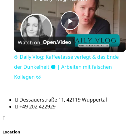
Play
Watch on
Video
☕️ Daily Vlog: Kaffeetasse verlegt & das Ende
der Dunkelheit 🌑 | Arbeiten mit falschen
Kollegen 😤
Dessauerstraße 11, 42119 Wuppertal
+49 202 422929
Location