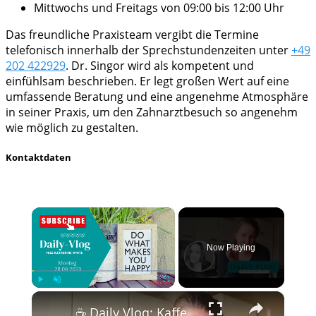
Mittwochs und Freitags von 09:00 bis 12:00 Uhr
Das freundliche Praxisteam vergibt die Termine
telefonisch innerhalb der Sprechstundenzeiten unter
+49
202 422929
. Dr. Singor wird als kompetent und
einfühlsam beschrieben. Er legt großen Wert auf eine
umfassende Beratung und eine angenehme Atmosphäre
in seiner Praxis, um den Zahnarztbesuch so angenehm
wie möglich zu gestalten.
Kontaktdaten
×
Now Playing
×
Play
Unmute
Fullscreen
☕️ Daily Vlog: Kaffeetasse verlegt & das Ende der Dunkelheit 🌑 | Arbeiten mit falschen Kollegen 😤