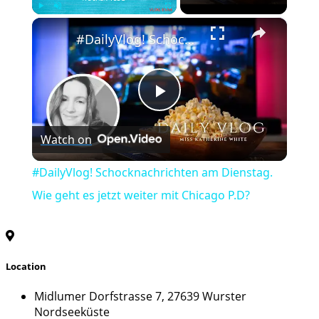
×
Play
Unmute
Fullscreen
#DailyVlog! Schocknachrichten am Dienstag. Wie geht es jetzt weiter mit Chicago P.D?
Play
Watch on
Video
#DailyVlog! Schocknachrichten am Dienstag.
Wie geht es jetzt weiter mit Chicago P.D?
Location
Midlumer Dorfstrasse 7, 27639 Wurster
Nordseeküste